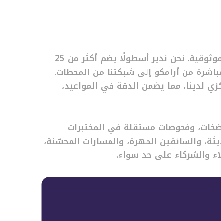
في اوكتين، تشكل الخدمات اللوجستية العمود الفقري للموثوقية. نحن ندير أسطولًا يضم أكثر من 25
تبع عبر نظام GPS، لنقل الوقود مباشرة من أرامكو إلى شبكتنا من المحطات.
زي لدينا، مما يضمن الدقة في المواعيد،
ضخات، وفحوصات مستقلة في المختبرات
ثة، والسائقين المهرة، والمسارات المحسّنة،
اء والشركاء على حد سواء.