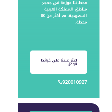
محطاتنا موزعة في جميع
مناطق المملكة العربية
السعودية، مع أكثر من 80
محطة.
اعثر علينا على خرائط
قوقل
920010927
ا
م
ا