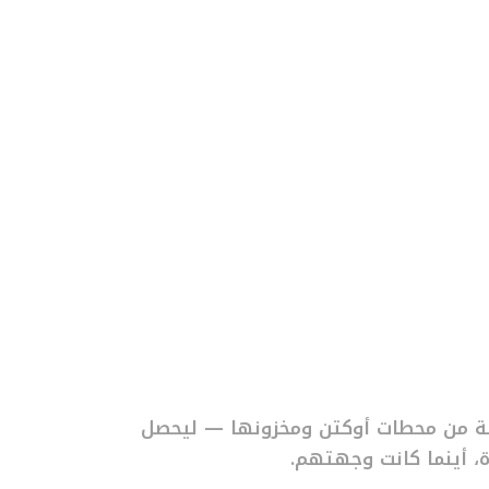
ة من محطات أوكتن ومخزونها — ليحصل
ة، أينما كانت وجهتهم.